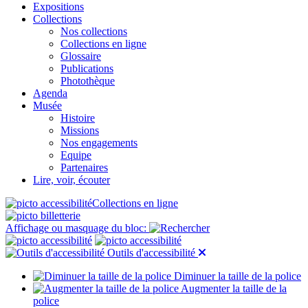
Expositions
Collections
Nos collections
Collections en ligne
Glossaire
Publications
Photothèque
Agenda
Musée
Histoire
Missions
Nos engagements
Equipe
Partenaires
Lire, voir, écouter
Collections en ligne
Affichage ou masquage du bloc:
Outils d'accessibilité
Diminuer la taille de la police
Augmenter la taille de la
police