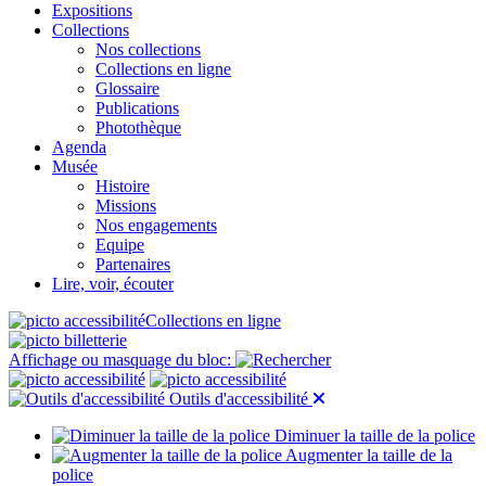
Expositions
Collections
Nos collections
Collections en ligne
Glossaire
Publications
Photothèque
Agenda
Musée
Histoire
Missions
Nos engagements
Equipe
Partenaires
Lire, voir, écouter
Collections en ligne
Affichage ou masquage du bloc:
Outils d'accessibilité
Diminuer la taille de la police
Augmenter la taille de la
police