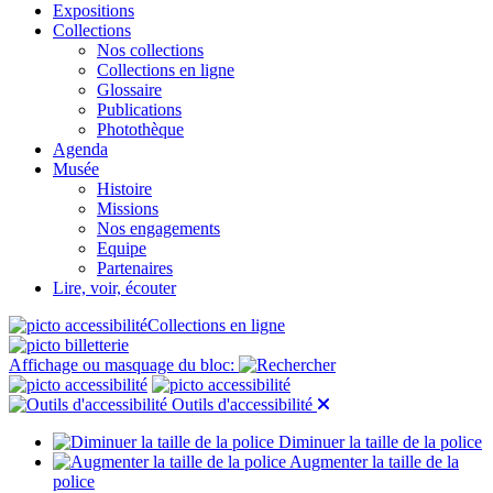
Expositions
Collections
Nos collections
Collections en ligne
Glossaire
Publications
Photothèque
Agenda
Musée
Histoire
Missions
Nos engagements
Equipe
Partenaires
Lire, voir, écouter
Collections en ligne
Affichage ou masquage du bloc:
Outils d'accessibilité
Diminuer la taille de la police
Augmenter la taille de la
police