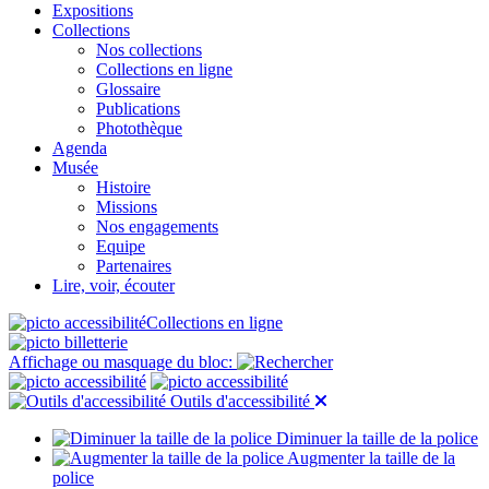
Expositions
Collections
Nos collections
Collections en ligne
Glossaire
Publications
Photothèque
Agenda
Musée
Histoire
Missions
Nos engagements
Equipe
Partenaires
Lire, voir, écouter
Collections en ligne
Affichage ou masquage du bloc:
Outils d'accessibilité
Diminuer la taille de la police
Augmenter la taille de la
police