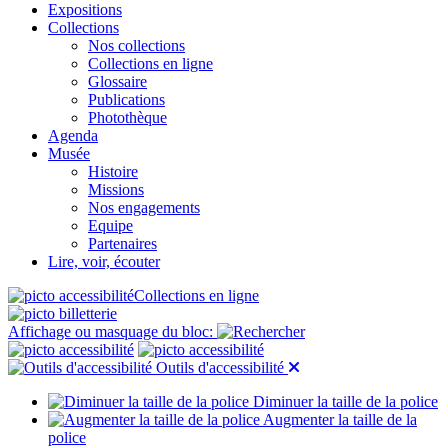
Expositions
Collections
Nos collections
Collections en ligne
Glossaire
Publications
Photothèque
Agenda
Musée
Histoire
Missions
Nos engagements
Equipe
Partenaires
Lire, voir, écouter
Collections en ligne
Affichage ou masquage du bloc:
Outils d'accessibilité
Diminuer la taille de la police
Augmenter la taille de la
police