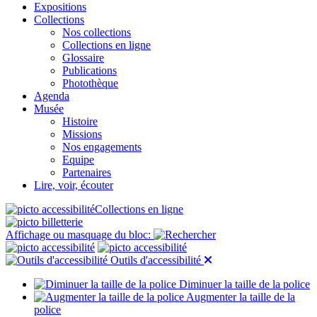
Expositions
Collections
Nos collections
Collections en ligne
Glossaire
Publications
Photothèque
Agenda
Musée
Histoire
Missions
Nos engagements
Equipe
Partenaires
Lire, voir, écouter
Collections en ligne
Affichage ou masquage du bloc:
Outils d'accessibilité
Diminuer la taille de la police
Augmenter la taille de la
police