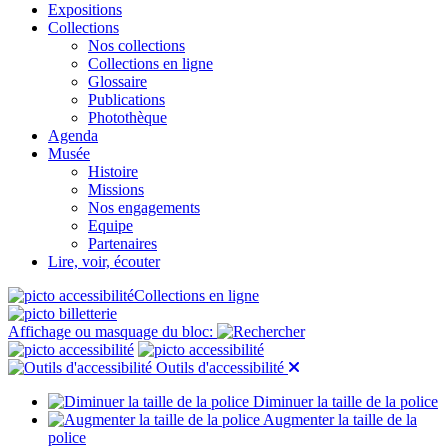
Expositions
Collections
Nos collections
Collections en ligne
Glossaire
Publications
Photothèque
Agenda
Musée
Histoire
Missions
Nos engagements
Equipe
Partenaires
Lire, voir, écouter
Collections en ligne
Affichage ou masquage du bloc:
Outils d'accessibilité
Diminuer la taille de la police
Augmenter la taille de la
police