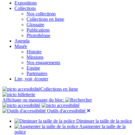
Expositions
Collections
Nos collections
Collections en ligne
Glossaire
Publications
Photothèque
Agenda
Musée
Histoire
Missions
Nos engagements
Equipe
Partenaires
Lire, voir, écouter
Collections en ligne
Affichage ou masquage du bloc:
Outils d'accessibilité
Diminuer la taille de la police
Augmenter la taille de la
police