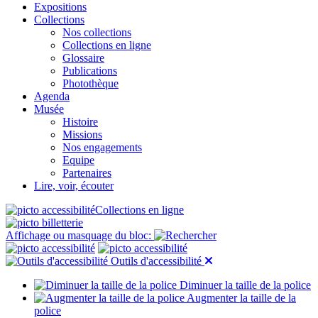
Expositions
Collections
Nos collections
Collections en ligne
Glossaire
Publications
Photothèque
Agenda
Musée
Histoire
Missions
Nos engagements
Equipe
Partenaires
Lire, voir, écouter
Collections en ligne
Affichage ou masquage du bloc:
Outils d'accessibilité
Diminuer la taille de la police
Augmenter la taille de la
police