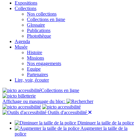
Expositions
Collections
Nos collections
Collections en ligne
Glossaire
Publications
Photothèque
Agenda
Musée
Histoire
Missions
Nos engagements
Equipe
Partenaires
Lire, voir, écouter
Collections en ligne
Affichage ou masquage du bloc:
Outils d'accessibilité
Diminuer la taille de la police
Augmenter la taille de la
police