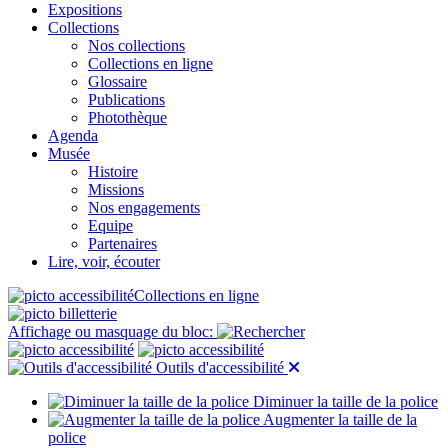
Expositions
Collections
Nos collections
Collections en ligne
Glossaire
Publications
Photothèque
Agenda
Musée
Histoire
Missions
Nos engagements
Equipe
Partenaires
Lire, voir, écouter
Collections en ligne
Affichage ou masquage du bloc:
Outils d'accessibilité
Diminuer la taille de la police
Augmenter la taille de la
police