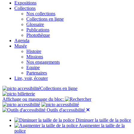
Expositions
Collections
Nos collections
Collections en ligne
Glossaire
Publications
Photothèque
Agenda
Musée
Histoire
Missions
Nos engagements
Equipe
Partenaires
Lire, voir, écouter
Collections en ligne
Affichage ou masquage du bloc:
Outils d'accessibilité
Diminuer la taille de la police
Augmenter la taille de la
police