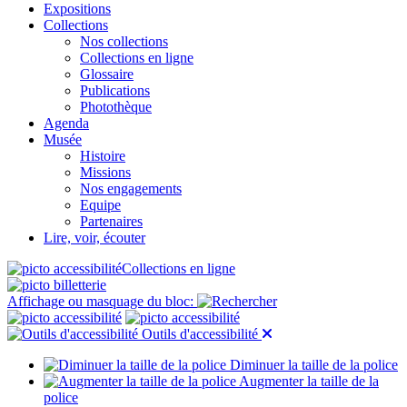
Expositions
Collections
Nos collections
Collections en ligne
Glossaire
Publications
Photothèque
Agenda
Musée
Histoire
Missions
Nos engagements
Equipe
Partenaires
Lire, voir, écouter
Collections en ligne
Affichage ou masquage du bloc:
Outils d'accessibilité
Diminuer la taille de la police
Augmenter la taille de la
police