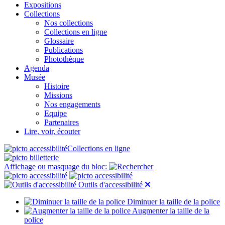
Expositions
Collections
Nos collections
Collections en ligne
Glossaire
Publications
Photothèque
Agenda
Musée
Histoire
Missions
Nos engagements
Equipe
Partenaires
Lire, voir, écouter
Collections en ligne
Affichage ou masquage du bloc:
Outils d'accessibilité
Diminuer la taille de la police
Augmenter la taille de la
police