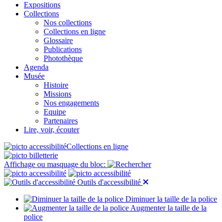
Expositions
Collections
Nos collections
Collections en ligne
Glossaire
Publications
Photothèque
Agenda
Musée
Histoire
Missions
Nos engagements
Equipe
Partenaires
Lire, voir, écouter
Collections en ligne
Affichage ou masquage du bloc:
Outils d'accessibilité
Diminuer la taille de la police
Augmenter la taille de la
police