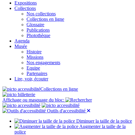
Expositions
Collections
Nos collections
Collections en ligne
Glossaire
Publications
Photothèque
Agenda
Musée
Histoire
Missions
Nos engagements
Equipe
Partenaires
Lire, voir, écouter
Collections en ligne
Affichage ou masquage du bloc:
Outils d'accessibilité
Diminuer la taille de la police
Augmenter la taille de la
police