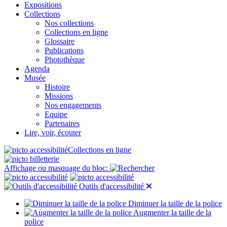
Expositions
Collections
Nos collections
Collections en ligne
Glossaire
Publications
Photothèque
Agenda
Musée
Histoire
Missions
Nos engagements
Equipe
Partenaires
Lire, voir, écouter
Collections en ligne
Affichage ou masquage du bloc:
Outils d'accessibilité
Diminuer la taille de la police
Augmenter la taille de la
police