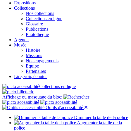
Expositions
Collections
Nos collections
Collections en ligne
Glossaire
Publications
Photothèque
Agenda
Musée
Histoire
Missions
Nos engagements
Equipe
Partenaires
Lire, voir, écouter
Collections en ligne
Affichage ou masquage du bloc:
Outils d'accessibilité
Diminuer la taille de la police
Augmenter la taille de la
police