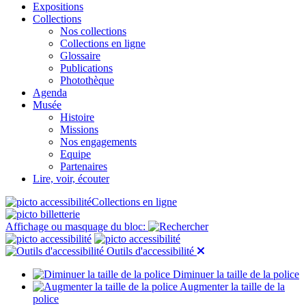
Expositions
Collections
Nos collections
Collections en ligne
Glossaire
Publications
Photothèque
Agenda
Musée
Histoire
Missions
Nos engagements
Equipe
Partenaires
Lire, voir, écouter
Collections en ligne
Affichage ou masquage du bloc:
Outils d'accessibilité
Diminuer la taille de la police
Augmenter la taille de la
police