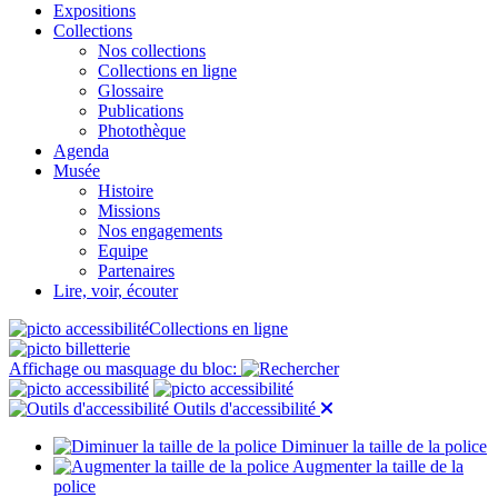
Expositions
Collections
Nos collections
Collections en ligne
Glossaire
Publications
Photothèque
Agenda
Musée
Histoire
Missions
Nos engagements
Equipe
Partenaires
Lire, voir, écouter
Collections en ligne
Affichage ou masquage du bloc:
Outils d'accessibilité
Diminuer la taille de la police
Augmenter la taille de la
police