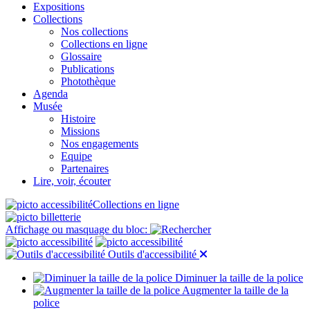
Expositions
Collections
Nos collections
Collections en ligne
Glossaire
Publications
Photothèque
Agenda
Musée
Histoire
Missions
Nos engagements
Equipe
Partenaires
Lire, voir, écouter
Collections en ligne
Affichage ou masquage du bloc:
Outils d'accessibilité
Diminuer la taille de la police
Augmenter la taille de la
police