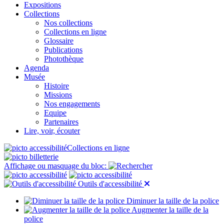
Expositions
Collections
Nos collections
Collections en ligne
Glossaire
Publications
Photothèque
Agenda
Musée
Histoire
Missions
Nos engagements
Equipe
Partenaires
Lire, voir, écouter
Collections en ligne
Affichage ou masquage du bloc:
Outils d'accessibilité
Diminuer la taille de la police
Augmenter la taille de la
police