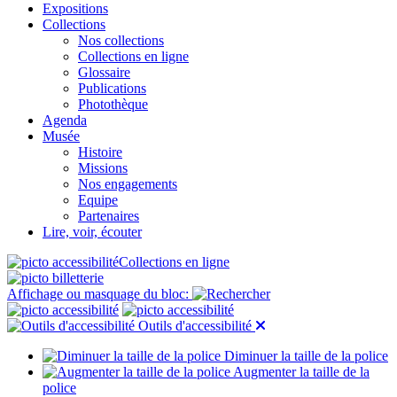
Expositions
Collections
Nos collections
Collections en ligne
Glossaire
Publications
Photothèque
Agenda
Musée
Histoire
Missions
Nos engagements
Equipe
Partenaires
Lire, voir, écouter
Collections en ligne
Affichage ou masquage du bloc:
Outils d'accessibilité
Diminuer la taille de la police
Augmenter la taille de la
police