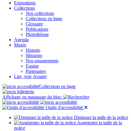
Expositions
Collections
Nos collections
Collections en ligne
Glossaire
Publications
Photothèque
Agenda
Musée
Histoire
Missions
Nos engagements
Equipe
Partenaires
Lire, voir, écouter
Collections en ligne
Affichage ou masquage du bloc:
Outils d'accessibilité
Diminuer la taille de la police
Augmenter la taille de la
police