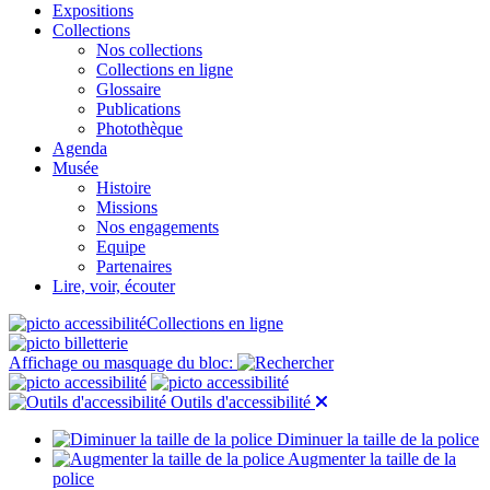
Expositions
Collections
Nos collections
Collections en ligne
Glossaire
Publications
Photothèque
Agenda
Musée
Histoire
Missions
Nos engagements
Equipe
Partenaires
Lire, voir, écouter
Collections en ligne
Affichage ou masquage du bloc:
Outils d'accessibilité
Diminuer la taille de la police
Augmenter la taille de la
police