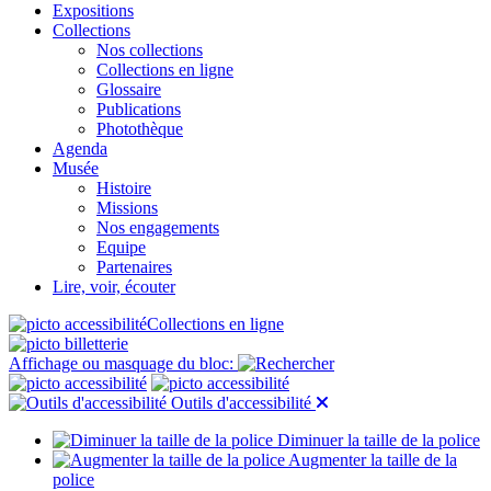
Expositions
Collections
Nos collections
Collections en ligne
Glossaire
Publications
Photothèque
Agenda
Musée
Histoire
Missions
Nos engagements
Equipe
Partenaires
Lire, voir, écouter
Collections en ligne
Affichage ou masquage du bloc:
Outils d'accessibilité
Diminuer la taille de la police
Augmenter la taille de la
police