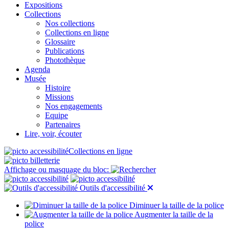
Expositions
Collections
Nos collections
Collections en ligne
Glossaire
Publications
Photothèque
Agenda
Musée
Histoire
Missions
Nos engagements
Equipe
Partenaires
Lire, voir, écouter
Collections en ligne
Affichage ou masquage du bloc:
Outils d'accessibilité
Diminuer la taille de la police
Augmenter la taille de la
police