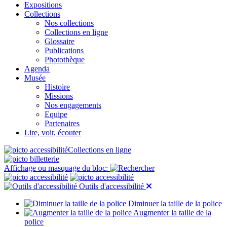
Expositions
Collections
Nos collections
Collections en ligne
Glossaire
Publications
Photothèque
Agenda
Musée
Histoire
Missions
Nos engagements
Equipe
Partenaires
Lire, voir, écouter
Collections en ligne
Affichage ou masquage du bloc:
Outils d'accessibilité
Diminuer la taille de la police
Augmenter la taille de la
police