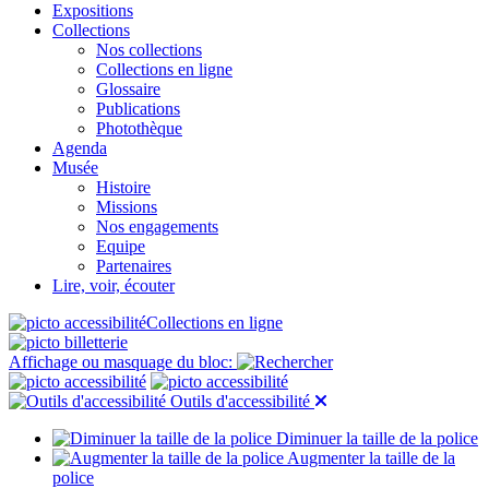
Expositions
Collections
Nos collections
Collections en ligne
Glossaire
Publications
Photothèque
Agenda
Musée
Histoire
Missions
Nos engagements
Equipe
Partenaires
Lire, voir, écouter
Collections en ligne
Affichage ou masquage du bloc:
Outils d'accessibilité
Diminuer la taille de la police
Augmenter la taille de la
police